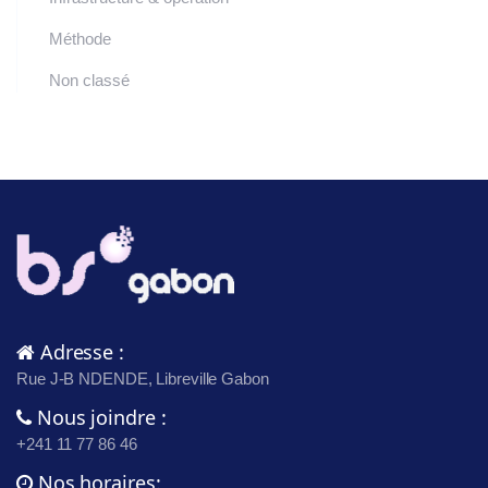
Méthode
Non classé
Adresse :
Rue J-B NDENDE, Libreville Gabon
Nous joindre :
+241 11 77 86 46
Nos horaires: