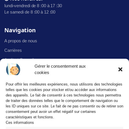
lundi-vendredi de 8 :00 à 17 :30
Le samedi de 8 :00 à 12 :00
Navigation
A propos de nous
Carrières
Audit et Conseil
Gérer le consentement aux
Infogérance
cookies
Énergie et Continuité d’activité
Pour offrir les meilleures expériences, nous utilisons des technologies
Formation
telles que les cookies pour stocker et/ou accéder aux informations
des appareils. Le fait de consentir à ces technologies nous permettra
Services center
de traiter des données telles que le comportement de navigation ou
les ID uniques sur ce site. Le fait de ne pas consentir ou de retirer son
Solution d’impression et de dématérialisation
consentement peut avoir un effet négatif sur certaines
Intégration de solutions
caractéristiques et fonctions.
Ces informations
Galerie