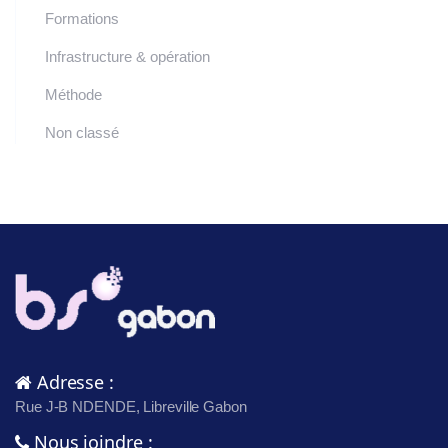
Formations
Infrastructure & opération
Méthode
Non classé
Adresse :
Rue J-B NDENDE, Libreville Gabon
Nous joindre :