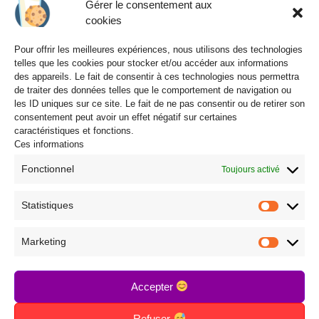
Gérer le consentement aux
Infogérance
cookies
Énergie et Continuité d’activité
Pour offrir les meilleures expériences, nous utilisons des technologies
Formation
telles que les cookies pour stocker et/ou accéder aux informations
des appareils. Le fait de consentir à ces technologies nous permettra
Services center
de traiter des données telles que le comportement de navigation ou
les ID uniques sur ce site. Le fait de ne pas consentir ou de retirer son
Solution d’impression et de dématérialisation
consentement peut avoir un effet négatif sur certaines
Intégration de solutions
caractéristiques et fonctions.
Ces informations
Galerie
Fonctionnel
Toujours activé
Statistiques
SUIVEZ-NOUS SUR LES RÉSEAUX
SOCIAUX
Marketing
Accepter
Refuser